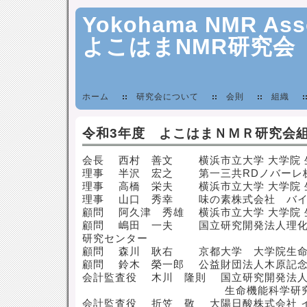
Yokohama NMR Asso
よこはまNMR研究会
ホーム
研究会について
会則
組織
令和3年度 よこはまＮＭＲ研究会
会長 西村 善文 横浜市立大学 大学院 
理事 半沢 宏之 第一三共RDノバーレ
理事 高橋 栄夫 横浜市立大学 大学院 
理事 山口 秀幸 味の素株式会社 バイ
顧問 阿久津 秀雄 横浜市立大学 大学院 
顧問 嶋田 一夫 国立研究開発法人理化
研究センター
顧問 森川 耿右 京都大学 大学院生命
顧問 鈴木 榮一郎 公益財団法人木原記念
会計監査役 木川 隆則 国立研究開発法人
生命機能科学研究セ
会計監査役 折笠 敬 大陽日酸株式会社 