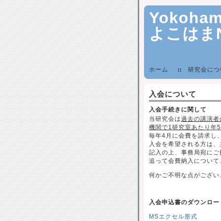
Yokoham
よこはま
ホーム
研究会につ
入会について
入会手続きに関して
当研究会は
過去の講演者
機関で1研究室あたり年
毎年4月に会費を請求し
入会を希望される方は、
記入の上、事務局宛にご
追って会費納入について
何かご不明な点がござい
入会申込書のダウンロー
MSエクセル形式