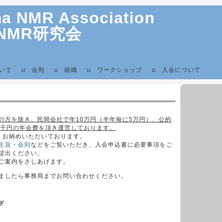
a NMR Association
NMR研究会
いて
会則
組織
ワークショップ
入会について
の方を除き、民間会社で年10万円（半年毎に5万円）、公的
5千円の年会費を頂き運営しております。
、お納めいただいております。
主旨
・
会則
などをご覧いただき、入会申込書に必要事項をご
提出ください。
ご案内をさしあげます。
ましたら事務局までお問い合わせください。
ド