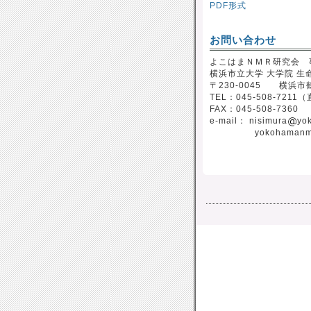
PDF形式
お問い合わせ
よこはまＮＭＲ研究会 
横浜市立大学 大学院 生
〒230-0045 横浜市鶴
TEL：045-508-7211
FAX：045-508-7360
e-mail： nisimura
yo
yokohamanm