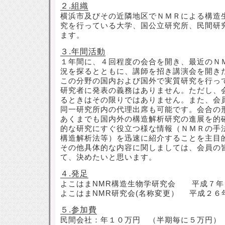
２.組織
横浜市及びその近隣地区でＮＭＲによる構造
究を行っている大学、国公立研究所、民間研
ます。
３.年間活動
１年間に、４回程度の会合を開き、最近のＮ
況を探るとともに、講師を招き講演会を開き
この分野の国内および国外で実質研究を行っ
研究者に発表の義務はありません。ただし、
るときはその限りではありません。また、会
同一研究所内の代理出席も可能です。会合の
あくまでも国内外の構造解析研究の進展を的
的な研究にすぐ役立つ様な情報（ＮＭＲの手
構造解析法等）を迅速に紹介することを主目
その他具体的な内容に関しましては、会員の
て、決めたいと思います。
４.発足
よこはまNMR構造生物学研究会 平成７年
よこはまNMR研究会(名称変更） 平成２６
５.参加費
民間会社：年１０万円 （半期毎に５万円）