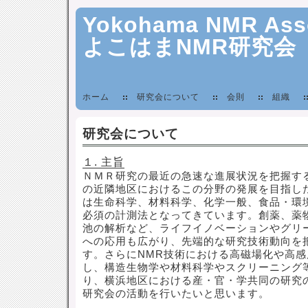
Yokohama NMR Asso
よこはまNMR研究会
ホーム
研究会について
会則
組織
研究会について
１. 主旨
ＮＭＲ研究の最近の急速な進展状況を把握す
の近隣地区におけるこの分野の発展を目指し
は生命科学、材料科学、化学一般、食品・環
必須の計測法となってきています。創薬、薬
池の解析など、ライフイノベーションやグリ
への応用も広がり、先端的な研究技術動向を
す。さらにNMR技術における高磁場化や高
し、構造生物学や材料科学やスクリーニング
り、横浜地区における産・官・学共同の研究
研究会の活動を行いたいと思います。