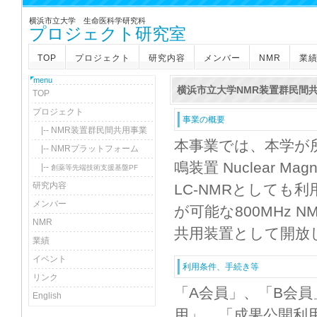
横浜市立大学 生命医科学研究科
プロジェクト研究室
TOP
プロジェクト
研究内容
メンバー
NMR
業
menu
横浜市立大学NMR装置群民間
TOP
プロジェクト
事業の概要
|-- NMR装置群民間共用事業
本事業では、本学が
|-- NMRプラットフォーム
鳴装置 Nuclear Ma
|--
創薬等先端技術支援基盤PF
研究内容
LC-NMRとしても利
メンバー
が可能な800MHz NM
NMR
共用装置として開放
業績
イベント
利用条件、手続き等
リンク
「A会員」、「B会
English
用」、「成果公開利