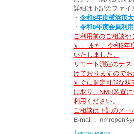
詳細は下記のファイ
・
令和8年度横浜市大
・
令和8年度会員利用案
ご利用前のご相談や
す。 また、令和3
いたしました。
リモート測定のテス
けておりますのでお
すぐに測定可能な状
け取り、NMR装置
利用ください。
ご相談は下記のメー
E-mail： nmropen
y
利用可能な
NMR装置