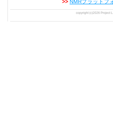
>>
NMRプラットフ
copyright (c)
2026
Project L